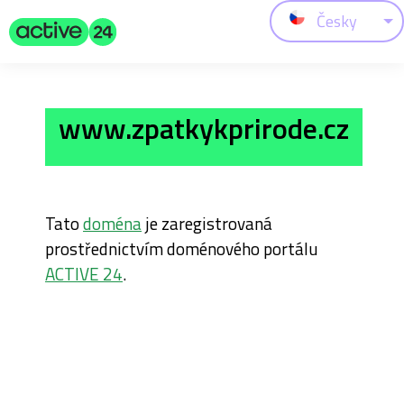
Česky
www.zpatkykprirode.cz
Tato
doména
je zaregistrovaná
prostřednictvím doménového portálu
ACTIVE 24
.