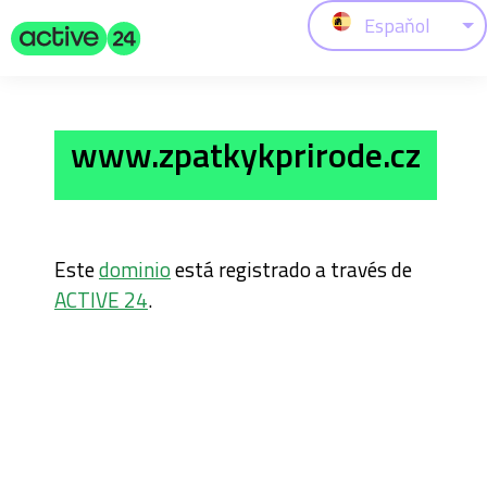
Espaňol
www.zpatkykprirode.cz
Este
dominio
está registrado a través de
ACTIVE 24
.