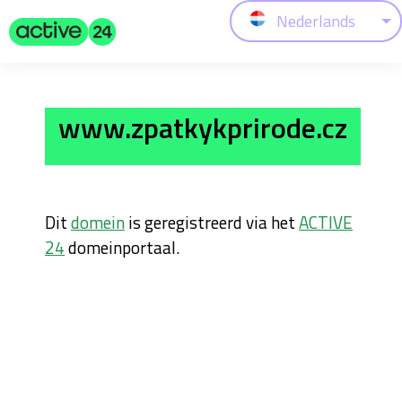
Nederlands
www.zpatkykprirode.cz
Dit
domein
is geregistreerd via het
ACTIVE
24
domeinportaal.